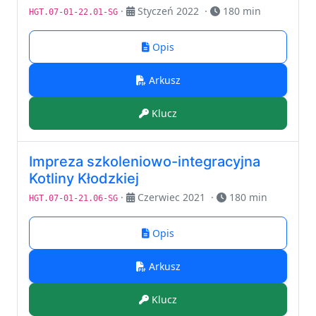
·
Styczeń 2022
·
180 min
HGT.07-01-22.01-SG
Opis
Arkusz
Klucz
Impreza szkoleniowo-integracyjna
Kotliny Kłodzkiej
·
Czerwiec 2021
·
180 min
HGT.07-01-21.06-SG
Opis
Arkusz
Klucz