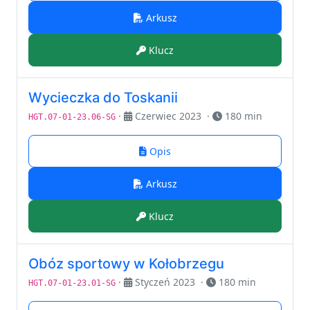
Arkusz
Klucz
Wycieczka do Toskanii
·
Czerwiec 2023
·
180 min
HGT.07-01-23.06-SG
Opis
Arkusz
Klucz
Obóz sportowy w Kołobrzegu
·
Styczeń 2023
·
180 min
HGT.07-01-23.01-SG