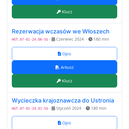
Klucz
Rezerwacja wczasów we Włoszech
·
Czerwiec 2024
·
180 min
HGT.07-01-24.06-SG
Opis
Arkusz
Klucz
Wycieczka krajoznawcza do Ustronia
·
Styczeń 2024
·
180 min
HGT.07-01-24.01-SG
Opis