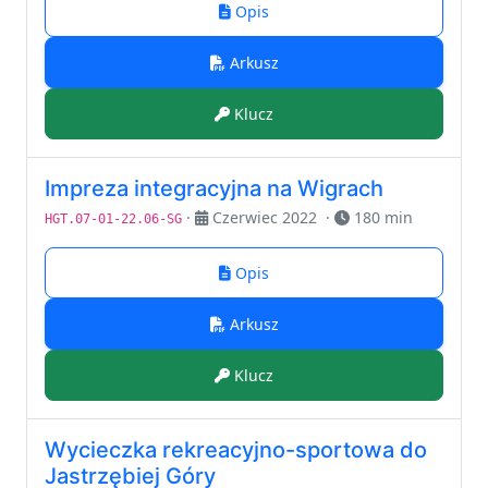
Opis
Arkusz
Klucz
Impreza integracyjna na Wigrach
·
Czerwiec 2022
·
180 min
HGT.07-01-22.06-SG
Opis
Arkusz
Klucz
Wycieczka rekreacyjno-sportowa do
Jastrzębiej Góry