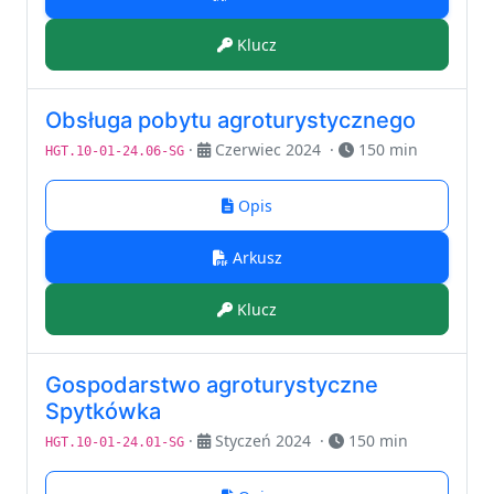
Klucz
Obsługa pobytu agroturystycznego
·
Czerwiec 2024
·
150 min
HGT.10-01-24.06-SG
Opis
Arkusz
Klucz
Gospodarstwo agroturystyczne
Spytkówka
·
Styczeń 2024
·
150 min
HGT.10-01-24.01-SG