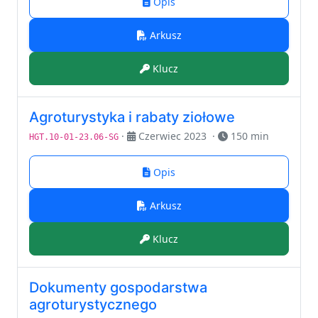
Opis
Arkusz
Klucz
Agroturystyka i rabaty ziołowe
·
Czerwiec 2023
·
150 min
HGT.10-01-23.06-SG
Opis
Arkusz
Klucz
Dokumenty gospodarstwa
agroturystycznego