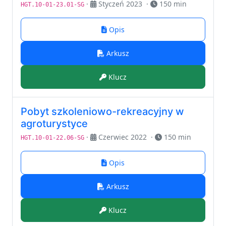
·
Styczeń 2023
·
150 min
HGT.10-01-23.01-SG
Opis
Arkusz
Klucz
Pobyt szkoleniowo-rekreacyjny w
agroturystyce
·
Czerwiec 2022
·
150 min
HGT.10-01-22.06-SG
Opis
Arkusz
Klucz