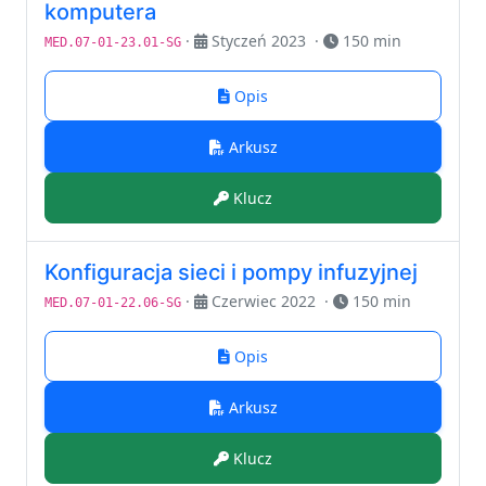
komputera
·
Styczeń 2023
·
150 min
MED.07-01-23.01-SG
Opis
Arkusz
Klucz
Konfiguracja sieci i pompy infuzyjnej
·
Czerwiec 2022
·
150 min
MED.07-01-22.06-SG
Opis
Arkusz
Klucz