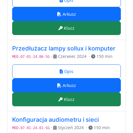
Opis
Arkusz
Klucz
Przedłużacz lampy sollux i komputer
·
Czerwiec 2024
·
150 min
MED.07-01-24.06-SG
Opis
Arkusz
Klucz
Konfiguracja audiometru i sieci
·
Styczeń 2024
·
150 min
MED.07-01-24.01-SG