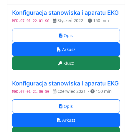
Konfiguracja stanowiska i aparatu EKG
·
Styczeń 2022
·
150 min
MED.07-01-22.01-SG
Opis
Arkusz
Klucz
Konfiguracja stanowiska i aparatu EKG
·
Czerwiec 2021
·
150 min
MED.07-01-21.06-SG
Opis
Arkusz