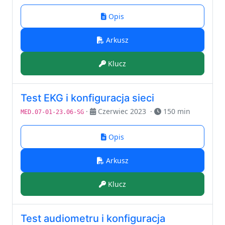
Opis
Arkusz
Klucz
Test EKG i konfiguracja sieci
·
Czerwiec 2023
·
150 min
MED.07-01-23.06-SG
Opis
Arkusz
Klucz
Test audiometru i konfiguracja