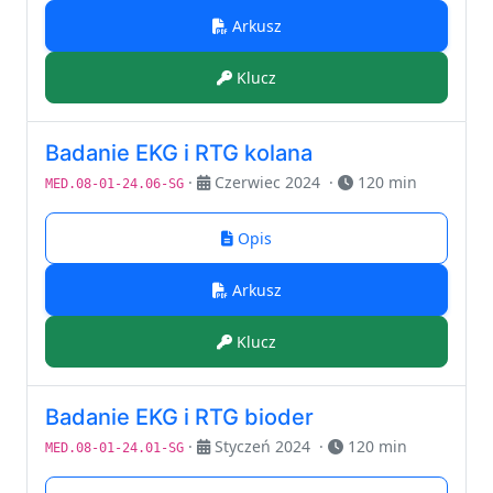
Arkusz
Klucz
Badanie EKG i RTG kolana
·
Czerwiec 2024
·
120 min
MED.08-01-24.06-SG
Opis
Arkusz
Klucz
Badanie EKG i RTG bioder
·
Styczeń 2024
·
120 min
MED.08-01-24.01-SG