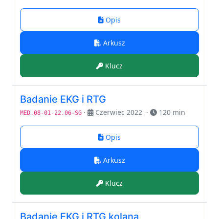
Opis
Arkusz
Klucz
Badanie EKG i RTG
·
Czerwiec 2022
·
120 min
MED.08-01-22.06-SG
Opis
Arkusz
Klucz
Badanie EKG i RTG kolana