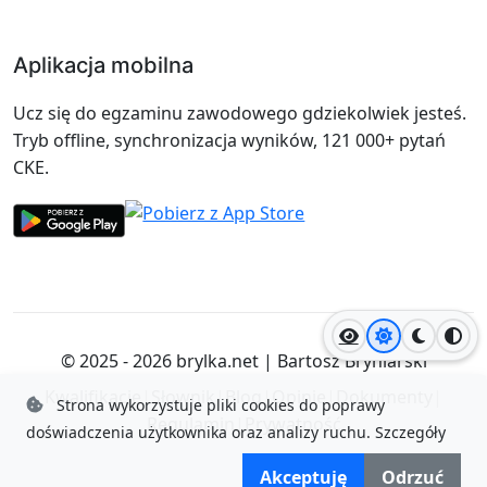
Aplikacja mobilna
Ucz się do egzaminu zawodowego gdziekolwiek jesteś.
Tryb offline, synchronizacja wyników, 121 000+ pytań
CKE.
Jasny motyw
Ciemny
Wyso
© 2025 - 2026
brylka.net
|
Bartosz Bryniarski
Kwalifikacje
|
Słownik
|
Blog
|
Opinie
|
Dokumenty
|
Strona wykorzystuje pliki cookies do poprawy
Regulamin
|
Prywatność
doświadczenia użytkownika oraz analizy ruchu.
Szczegóły
Akceptuję
Odrzuć