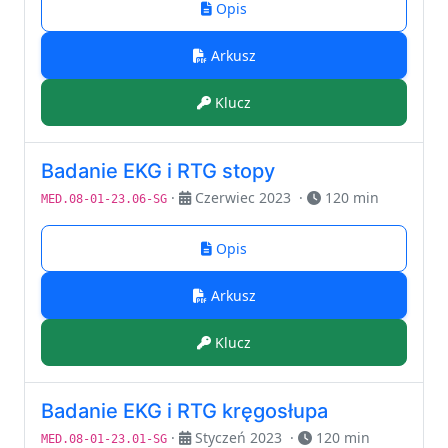
Opis
Arkusz
Klucz
Badanie EKG i RTG stopy
·
Czerwiec 2023
·
120 min
MED.08-01-23.06-SG
Opis
Arkusz
Klucz
Badanie EKG i RTG kręgosłupa
·
Styczeń 2023
·
120 min
MED.08-01-23.01-SG