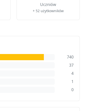
Uczniów
+ 52 użytkowników
740
37
4
1
0