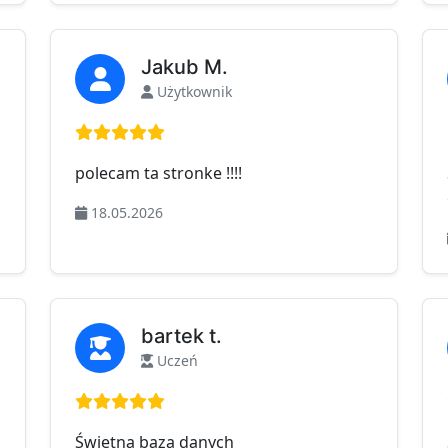
Jakub M.
Użytkownik
Ocena: 5 na 5
polecam ta stronke !!!!
18.05.2026
bartek t.
Uczeń
Ocena: 5 na 5
Świetna baza danych