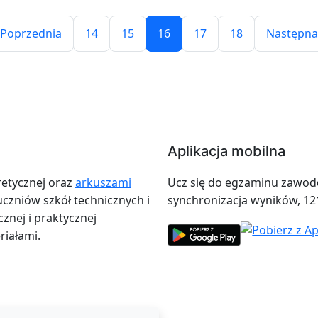
Poprzednia
14
15
16
17
18
Następn
Aplikacja mobilna
retycznej oraz
arkuszami
Ucz się do egzaminu zawodow
zniów szkół technicznych i
synchronizacja wyników, 12
znej i praktycznej
iałami.