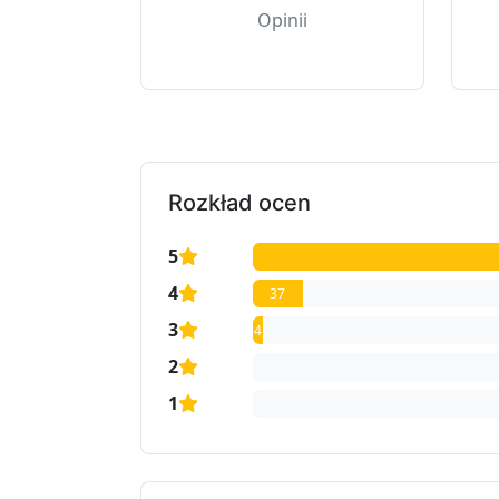
Opinii
Rozkład ocen
5
4
37
3
4
2
1
1
0