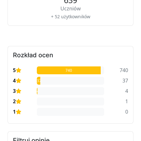
639
Uczniów
+ 52 użytkowników
Rozkład ocen
5
740
740
4
37
37
3
4
4
2
1
1
1
0
0
Filtruj opinie