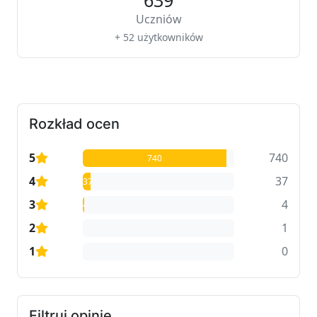
639
Uczniów
+ 52 użytkowników
Rozkład ocen
5
740
740
4
37
37
3
4
4
2
1
1
1
0
0
Filtruj opinie