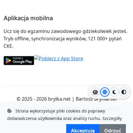
Aplikacja mobilna
Ucz się do egzaminu zawodowego gdziekolwiek jesteś.
Tryb offline, synchronizacja wyników, 121 000+ pytań
CKE.
Jasny motyw
Ciemny
Wyso
© 2025 - 2026
brylka.net
|
Bartosz Bryniarski
Kwalifikacje
|
Słownik
|
Blog
|
Opinie
|
Dokumenty
|
Strona wykorzystuje pliki cookies do poprawy
Regulamin
|
Prywatność
doświadczenia użytkownika oraz analizy ruchu.
Szczegóły
Akceptuję
Odrzuć