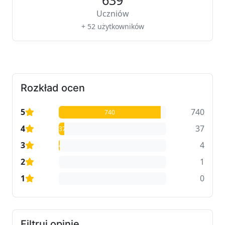
639
Uczniów
+ 52 użytkowników
Rozkład ocen
5
740
740
4
37
37
3
4
4
2
1
1
1
0
0
Filtruj opinie