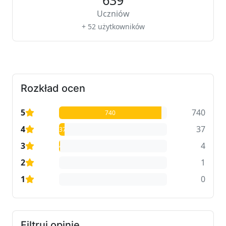
639
Uczniów
+ 52 użytkowników
Rozkład ocen
5
740
740
4
37
37
3
4
4
2
1
1
1
0
0
Filtruj opinie