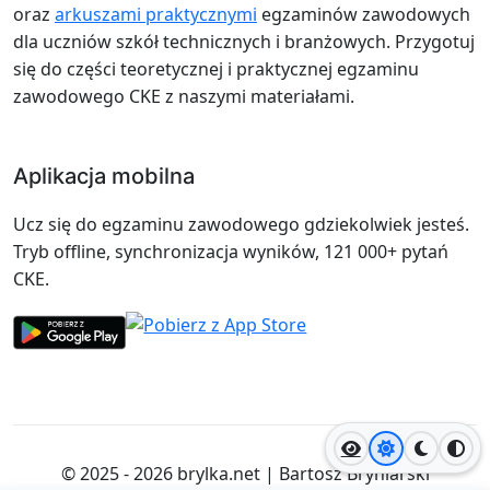
oraz
arkuszami praktycznymi
egzaminów zawodowych
dla uczniów szkół technicznych i branżowych. Przygotuj
się do części teoretycznej i praktycznej egzaminu
zawodowego CKE z naszymi materiałami.
Aplikacja mobilna
Ucz się do egzaminu zawodowego gdziekolwiek jesteś.
Tryb offline, synchronizacja wyników, 121 000+ pytań
CKE.
Jasny motyw
Ciemny
Wyso
© 2025 - 2026
brylka.net
|
Bartosz Bryniarski