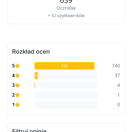
639
Uczniów
+ 52 użytkowników
Rozkład ocen
5
740
740
4
37
37
3
4
4
2
1
1
1
0
0
Filtruj opinie