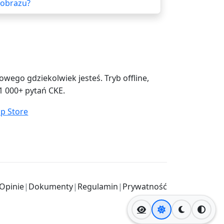
i obrazu?
ego gdziekolwiek jesteś. Tryb offline,
1 000+ pytań CKE.
Opinie
|
Dokumenty
|
Regulamin
|
Prywatność
Jasny motyw
Ciemny mo
Wysok