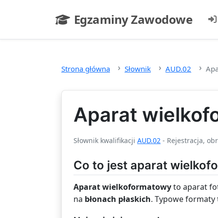
Przejdź do głównej treści
Egzaminy Zawodowe
- strona główna
Strona główna
Słownik
AUD.02
Apa
Aparat wielko
Słownik kwalifikacji
AUD.02
- Rejestracja, ob
Co to jest aparat wielko
Aparat wielkoformatowy
to aparat fo
na
błonach płaskich
. Typowe formaty 