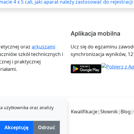
cie 4 x 5 cali, jaki aparat należy zastosować do rejestracj
Aplikacja mobilna
retycznej oraz
arkuszami
Ucz się do egzaminu zawodow
zniów szkół technicznych i
synchronizacja wyników, 12
znej i praktycznej
iałami.
a użytkownika oraz analizy
i
Kwalifikacje
|
Słownik
|
Blog
|
Akceptuję
Odrzuć