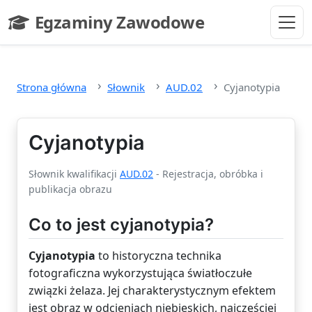
Przejdź do głównej treści
Egzaminy Zawodowe
- strona główna
Strona główna
Słownik
AUD.02
Cyjanotypia
Cyjanotypia
Słownik kwalifikacji
AUD.02
- Rejestracja, obróbka i
publikacja obrazu
Co to jest cyjanotypia?
Cyjanotypia
to historyczna technika
fotograficzna wykorzystująca światłoczułe
związki żelaza. Jej charakterystycznym efektem
jest obraz w odcieniach niebieskich, najczęściej