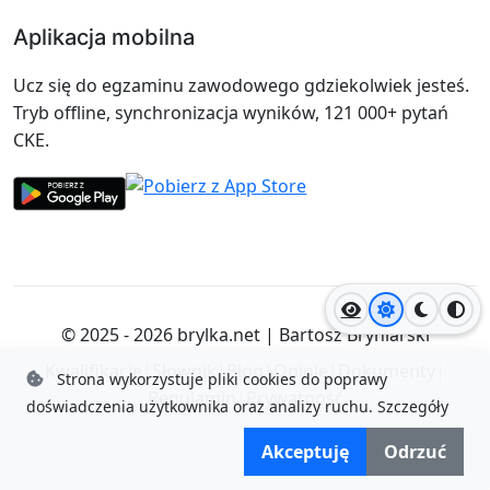
Aplikacja mobilna
Ucz się do egzaminu zawodowego gdziekolwiek jesteś.
Tryb offline, synchronizacja wyników, 121 000+ pytań
CKE.
Jasny motyw
Ciemny
Wyso
© 2025 - 2026
brylka.net
|
Bartosz Bryniarski
Kwalifikacje
|
Słownik
|
Blog
|
Opinie
|
Dokumenty
|
Strona wykorzystuje pliki cookies do poprawy
Regulamin
|
Prywatność
doświadczenia użytkownika oraz analizy ruchu.
Szczegóły
Akceptuję
Odrzuć