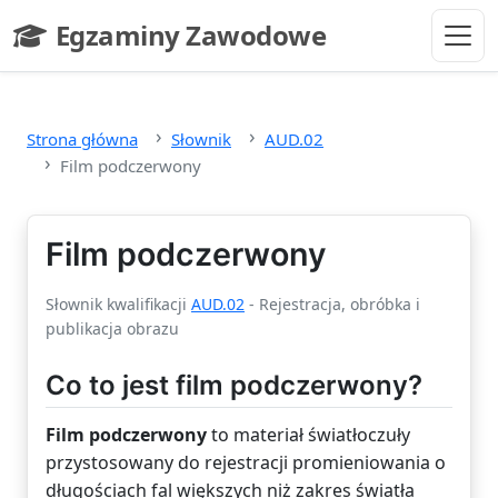
Przejdź do głównej treści
Egzaminy Zawodowe
- strona główna
Strona główna
Słownik
AUD.02
Film podczerwony
Film podczerwony
Słownik kwalifikacji
AUD.02
- Rejestracja, obróbka i
publikacja obrazu
Co to jest film podczerwony?
Film podczerwony
to materiał światłoczuły
przystosowany do rejestracji promieniowania o
długościach fal większych niż zakres światła