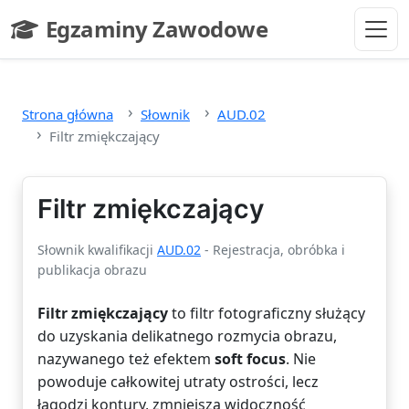
Przejdź do głównej treści
Egzaminy Zawodowe
- strona główna
Strona główna
Słownik
AUD.02
Filtr zmiękczający
Filtr zmiękczający
Słownik kwalifikacji
AUD.02
- Rejestracja, obróbka i
publikacja obrazu
Filtr zmiękczający
to filtr fotograficzny służący
do uzyskania delikatnego rozmycia obrazu,
nazywanego też efektem
soft focus
. Nie
powoduje całkowitej utraty ostrości, lecz
łagodzi kontury, zmniejsza widoczność