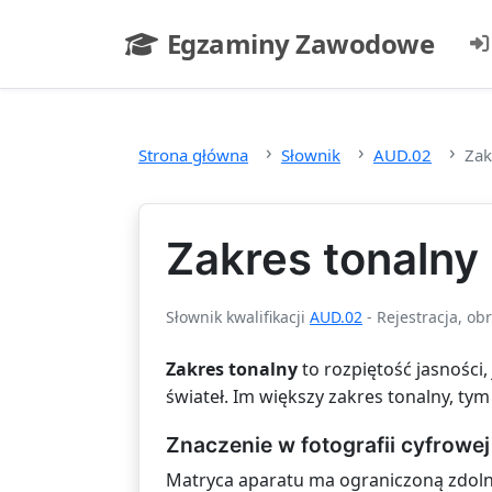
Przejdź do głównej treści
Egzaminy Zawodowe
- strona główna
Strona główna
Słownik
AUD.02
Zak
Zakres tonalny
Słownik kwalifikacji
AUD.02
- Rejestracja, ob
Zakres tonalny
to rozpiętość jasności,
świateł. Im większy zakres tonalny, t
Znaczenie w fotografii cyfrowej
Matryca aparatu ma ograniczoną zdolno