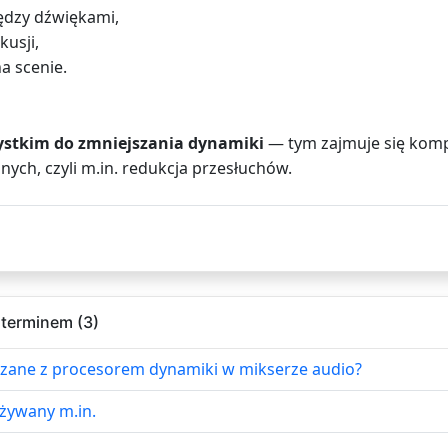
ędzy dźwiękami,
kusji,
a scenie.
zystkim do zmniejszania dynamiki
— tym zajmuje się kompr
nych, czyli m.in. redukcja przesłuchów.
 terminem (3)
iązane z procesorem dynamiki w mikserze audio?
używany m.in.