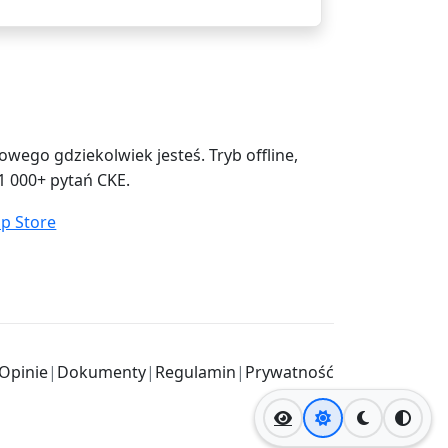
ego gdziekolwiek jesteś. Tryb offline,
1 000+ pytań CKE.
Opinie
|
Dokumenty
|
Regulamin
|
Prywatność
Jasny motyw
Ciemny mo
Wysok