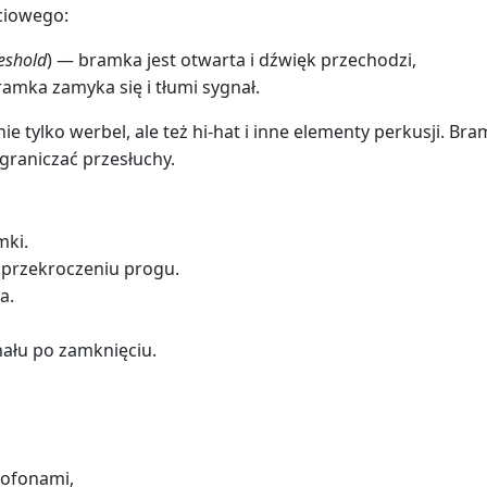
ciowego:
eshold
) — bramka jest otwarta i dźwięk przechodzi,
amka zamyka się i tłumi sygnał.
ie tylko werbel, ale też hi-hat i inne elementy perkusji. B
graniczać przesłuchy.
mki.
 przekroczeniu progu.
a.
ału po zamknięciu.
rofonami,