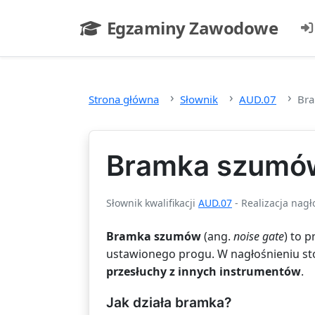
Przejdź do głównej treści
Egzaminy Zawodowe
- strona główna
Strona główna
Słownik
AUD.07
Br
Bramka szumó
Słownik kwalifikacji
AUD.07
- Realizacja nagł
Bramka szumów
(ang.
noise gate
) to 
ustawionego progu. W nagłośnieniu sto
przesłuchy z innych instrumentów
.
Jak działa bramka?