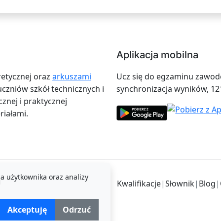
Aplikacja mobilna
retycznej oraz
arkuszami
Ucz się do egzaminu zawodow
zniów szkół technicznych i
synchronizacja wyników, 12
znej i praktycznej
iałami.
a użytkownika oraz analizy
i
Kwalifikacje
|
Słownik
|
Blog
|
Akceptuję
Odrzuć