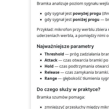
Bramka analizuje poziom sygnału wejś
gdy sygnał jest
powyżej progu
(
thr
gdy sygnał jest
poniżej progu
— br
Przykład: mikrofon przy werblu zbiera n
uderzeniach werbla, a pomiędzy nimi o
Najważniejsze parametry
Threshold
— próg zadziałania bra
Attack
— czas otwarcia bramki po
Hold
— czas podtrzymania otwarci
Release
— czas zamykania bramki.
Range
— głębokość tłumienia sygn
Do czego służy w praktyce?
Bramka szumów pomaga:
zmniejszyć przesłuchy między mik