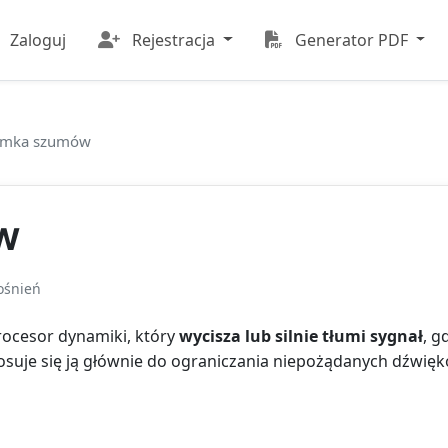
Zaloguj
Rejestracja
Generator PDF
amka szumów
w
ośnień
procesor dynamiki, który
wycisza lub silnie tłumi sygnał
, g
suje się ją głównie do ograniczania niepożądanych dźwiękó