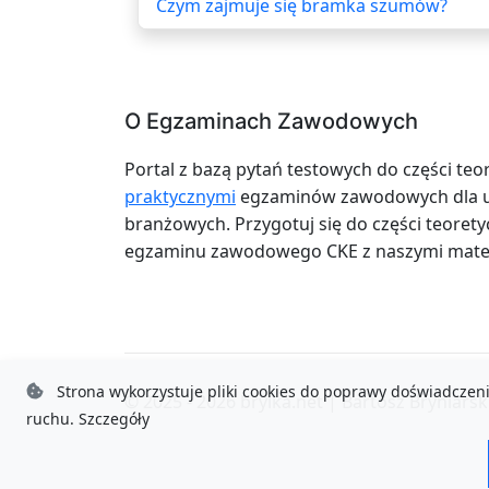
Czym zajmuje się bramka szumów?
O Egzaminach Zawodowych
Portal z bazą pytań testowych do części teo
praktycznymi
egzaminów zawodowych dla uc
branżowych. Przygotuj się do części teoretyc
egzaminu zawodowego CKE z naszymi mater
Strona wykorzystuje pliki cookies do poprawy doświadczeni
© 2025 - 2026
brylka.net
|
Bartosz Bryniarsk
ruchu.
Szczegóły