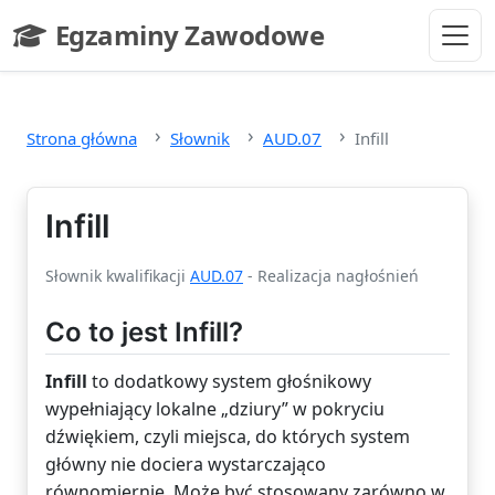
Przejdź do głównej treści
Egzaminy Zawodowe
- strona główna
Strona główna
Słownik
AUD.07
Infill
Infill
Słownik kwalifikacji
AUD.07
- Realizacja nagłośnień
Co to jest Infill?
Infill
to dodatkowy system głośnikowy
wypełniający lokalne „dziury” w pokryciu
dźwiękiem, czyli miejsca, do których system
główny nie dociera wystarczająco
równomiernie. Może być stosowany zarówno w