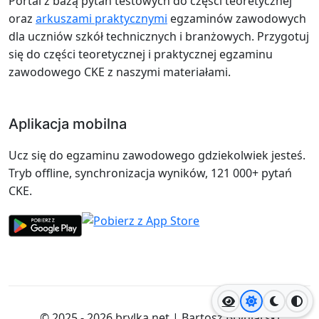
Portal z bazą pytań testowych do części teoretycznej
oraz
arkuszami praktycznymi
egzaminów zawodowych
dla uczniów szkół technicznych i branżowych. Przygotuj
się do części teoretycznej i praktycznej egzaminu
zawodowego CKE z naszymi materiałami.
Aplikacja mobilna
Ucz się do egzaminu zawodowego gdziekolwiek jesteś.
Tryb offline, synchronizacja wyników, 121 000+ pytań
CKE.
Jasny motyw
Ciemny
Wyso
© 2025 - 2026
brylka.net
|
Bartosz Bryniarski