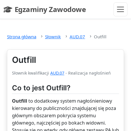
Przejdź do głównej treści
Egzaminy Zawodowe
- strona główna
Strona główna
Słownik
AUD.07
Outfill
Outfill
Słownik kwalifikacji
AUD.07
- Realizacja nagłośnień
Co to jest Outfill?
Outfill
to dodatkowy system nagłośnieniowy
kierowany do publiczności znajdującej się poza
głównym obszarem pokrycia systemu
głównego, najczęściej po bokach widowni.
Stosuje się go wtedy, gdy główne zestawy PA lub