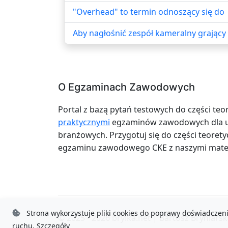
"Overhead" to termin odnoszący się do
Aby nagłośnić zespół kameralny grając
O Egzaminach Zawodowych
Portal z bazą pytań testowych do części teo
praktycznymi
egzaminów zawodowych dla uc
branżowych. Przygotuj się do części teoretyc
egzaminu zawodowego CKE z naszymi mater
Strona wykorzystuje pliki cookies do poprawy doświadczeni
© 2025 - 2026
brylka.net
|
Bartosz Bryniarsk
ruchu.
Szczegóły