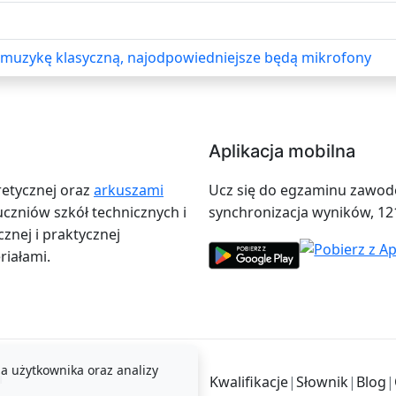
y muzykę klasyczną, najodpowiedniejsze będą mikrofony
Aplikacja mobilna
retycznej oraz
arkuszami
Ucz się do egzaminu zawodow
zniów szkół technicznych i
synchronizacja wyników, 12
znej i praktycznej
iałami.
a użytkownika oraz analizy
i
Kwalifikacje
|
Słownik
|
Blog
|