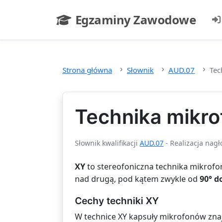
Przejdź do głównej treści
Egzaminy Zawodowe
- strona główna
Strona główna
Słownik
AUD.07
Tec
Technika mikr
Słownik kwalifikacji
AUD.07
- Realizacja nagł
XY
to stereofoniczna technika mikrofon
nad drugą, pod kątem zwykle od
90° d
Cechy techniki XY
W technice XY kapsuły mikrofonów znaj