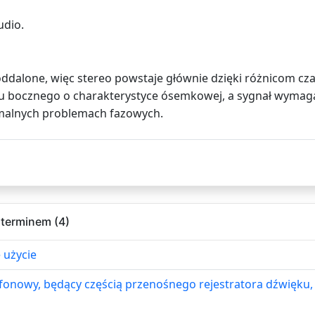
udio.
oddalone, więc stereo powstaje głównie dzięki różnicom cz
 bocznego o charakterystyce ósemkowej, a sygnał wymaga
imalnych problemach fazowych.
 terminem (4)
 użycie
onowy, będący częścią przenośnego rejestratora dźwięku, 