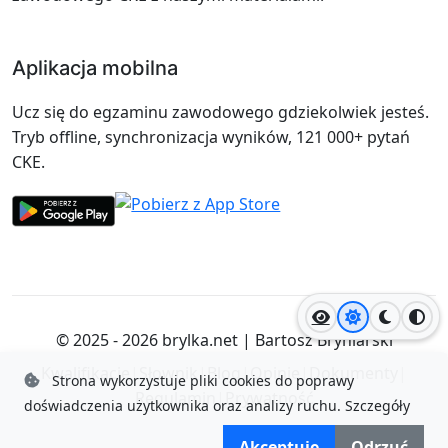
Aplikacja mobilna
Ucz się do egzaminu zawodowego gdziekolwiek jesteś.
Tryb offline, synchronizacja wyników, 121 000+ pytań
CKE.
Jasny motyw
Ciemny
Wyso
© 2025 - 2026
brylka.net
|
Bartosz Bryniarski
Kwalifikacje
|
Słownik
|
Blog
|
Opinie
|
Dokumenty
|
Strona wykorzystuje pliki cookies do poprawy
Regulamin
|
Prywatność
doświadczenia użytkownika oraz analizy ruchu.
Szczegóły
Akceptuję
Odrzuć