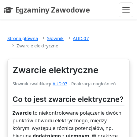
Przejdź do głównej treści
Egzaminy Zawodowe
- strona główna
Strona główna
Słownik
AUD.07
Zwarcie elektryczne
Zwarcie elektryczne
Słownik kwalifikacji
AUD.07
- Realizacja nagłośnień
Co to jest zwarcie elektryczne?
Zwarcie
to niekontrolowane połączenie dwóch
punktów obwodu elektrycznego, między
którymi występuje różnica potencjałów, np.
bieguna
dodatniego
z
ujemnym
. W praktyce