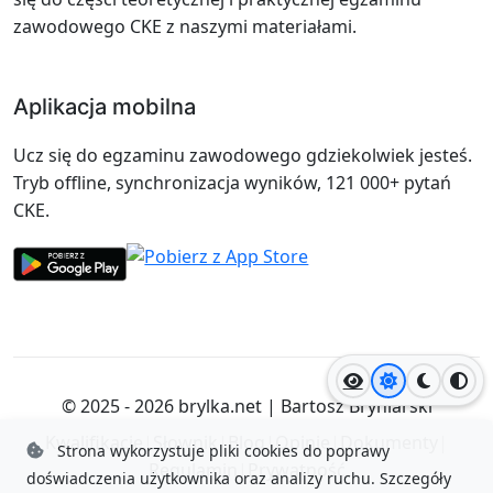
zawodowego CKE z naszymi materiałami.
Aplikacja mobilna
Ucz się do egzaminu zawodowego gdziekolwiek jesteś.
Tryb offline, synchronizacja wyników, 121 000+ pytań
CKE.
Jasny motyw
Ciemny
Wyso
© 2025 - 2026
brylka.net
|
Bartosz Bryniarski
Kwalifikacje
|
Słownik
|
Blog
|
Opinie
|
Dokumenty
|
Strona wykorzystuje pliki cookies do poprawy
Regulamin
|
Prywatność
doświadczenia użytkownika oraz analizy ruchu.
Szczegóły