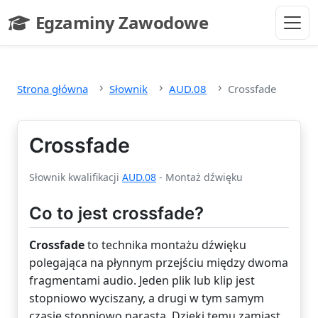
Przejdź do głównej treści
Egzaminy Zawodowe
- strona główna
Strona główna
Słownik
AUD.08
Crossfade
Crossfade
Słownik kwalifikacji
AUD.08
- Montaż dźwięku
Co to jest crossfade?
Crossfade
to technika montażu dźwięku
polegająca na płynnym przejściu między dwoma
fragmentami audio. Jeden plik lub klip jest
stopniowo wyciszany, a drugi w tym samym
czasie stopniowo narasta. Dzięki temu zamiast