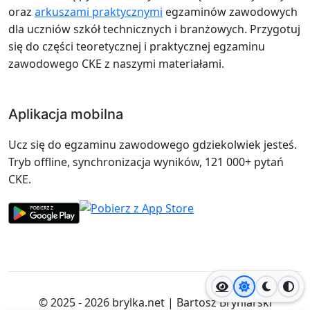
oraz
arkuszami praktycznymi
egzaminów zawodowych
dla uczniów szkół technicznych i branżowych. Przygotuj
się do części teoretycznej i praktycznej egzaminu
zawodowego CKE z naszymi materiałami.
Aplikacja mobilna
Ucz się do egzaminu zawodowego gdziekolwiek jesteś.
Tryb offline, synchronizacja wyników, 121 000+ pytań
CKE.
Jasny motyw
Ciemny
Wyso
© 2025 - 2026
brylka.net
|
Bartosz Bryniarski