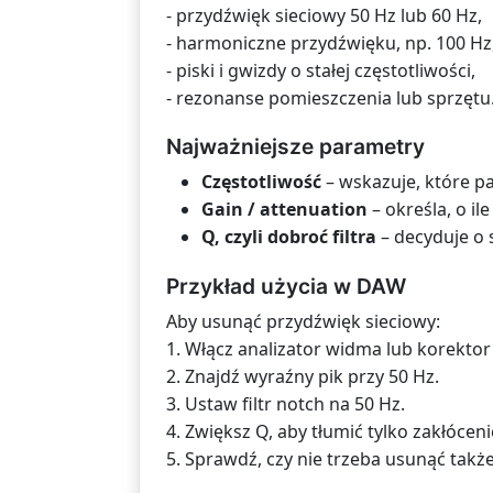
- przydźwięk sieciowy 50 Hz lub 60 Hz,
- harmoniczne przydźwięku, np. 100 Hz,
- piski i gwizdy o stałej częstotliwości,
- rezonanse pomieszczenia lub sprzętu
Najważniejsze parametry
Częstotliwość
– wskazuje, które p
Gain / attenuation
– określa, o i
Q, czyli dobroć filtra
– decyduje o 
Przykład użycia w DAW
Aby usunąć przydźwięk sieciowy:
1. Włącz analizator widma lub korekto
2. Znajdź wyraźny pik przy 50 Hz.
3. Ustaw filtr notch na 50 Hz.
4. Zwiększ Q, aby tłumić tylko zakłóceni
5. Sprawdź, czy nie trzeba usunąć także