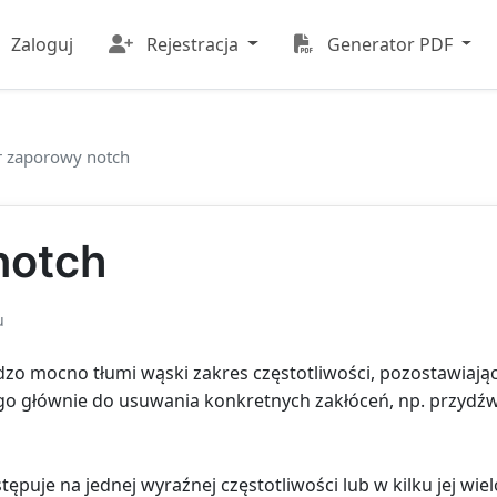
Zaloguj
Rejestracja
Generator PDF
tr zaporowy notch
notch
u
ardzo mocno tłumi wąski zakres częstotliwości, pozostawiaj
go głównie do usuwania konkretnych zakłóceń, np. przydźw
stępuje na jednej wyraźnej częstotliwości lub w kilku jej wi