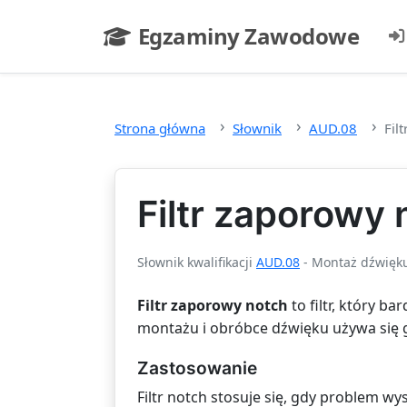
Przejdź do głównej treści
Egzaminy Zawodowe
- strona główna
Strona główna
Słownik
AUD.08
Fil
Filtr zaporowy 
Słownik kwalifikacji
AUD.08
- Montaż dźwięk
Filtr zaporowy notch
to filtr, który b
montażu i obróbce dźwięku używa się 
Zastosowanie
Filtr notch stosuje się, gdy problem wy