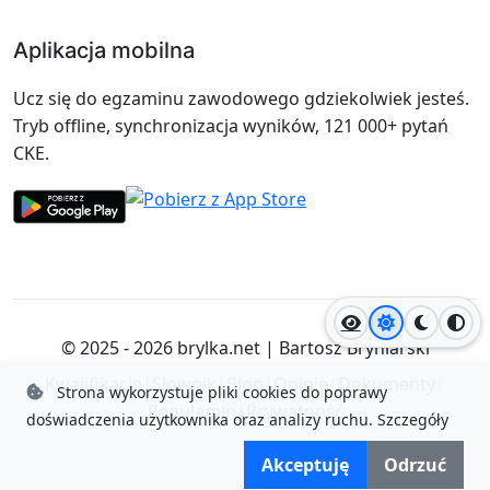
Aplikacja mobilna
Ucz się do egzaminu zawodowego gdziekolwiek jesteś.
Tryb offline, synchronizacja wyników, 121 000+ pytań
CKE.
Jasny motyw
Ciemny
Wyso
© 2025 - 2026
brylka.net
|
Bartosz Bryniarski
Kwalifikacje
|
Słownik
|
Blog
|
Opinie
|
Dokumenty
|
Strona wykorzystuje pliki cookies do poprawy
Regulamin
|
Prywatność
doświadczenia użytkownika oraz analizy ruchu.
Szczegóły
Akceptuję
Odrzuć