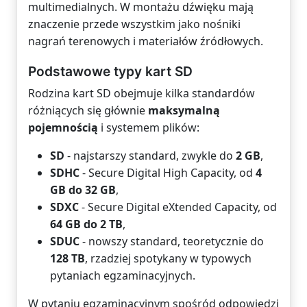
multimedialnych. W montażu dźwięku mają
znaczenie przede wszystkim jako nośniki
nagrań terenowych i materiałów źródłowych.
Podstawowe typy kart SD
Rodzina kart SD obejmuje kilka standardów
różniących się głównie
maksymalną
pojemnością
i systemem plików:
SD
- najstarszy standard, zwykle do
2 GB
,
SDHC
- Secure Digital High Capacity, od
4
GB do 32 GB
,
SDXC
- Secure Digital eXtended Capacity, od
64 GB do 2 TB
,
SDUC
- nowszy standard, teoretycznie do
128 TB
, rzadziej spotykany w typowych
pytaniach egzaminacyjnych.
W pytaniu egzaminacyjnym spośród odpowiedzi