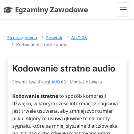
Przejdź do głównej treści
Egzaminy Zawodowe
- strona główna
Strona główna
Słownik
AUD.08
Kodowanie stratne audio
Kodowanie stratne audio
Słownik kwalifikacji
AUD.08
- Montaż dźwięku
Kodowanie stratne
to sposób kompresji
dźwięku, w którym część informacji z nagrania
jest trwale usuwana, aby zmniejszyć rozmiar
pliku. Algorytm usuwa głównie te elementy
sygnału, które są mniej słyszalne dla człowieka,
np. bardzo ciche dźwięki maskowane przez