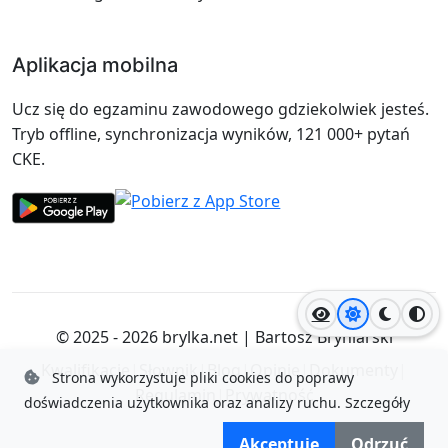
Aplikacja mobilna
Ucz się do egzaminu zawodowego gdziekolwiek jesteś.
Tryb offline, synchronizacja wyników, 121 000+ pytań
CKE.
Jasny motyw
Ciemny
Wyso
© 2025 - 2026
brylka.net
|
Bartosz Bryniarski
Kwalifikacje
|
Słownik
|
Blog
|
Opinie
|
Dokumenty
|
Strona wykorzystuje pliki cookies do poprawy
Regulamin
|
Prywatność
doświadczenia użytkownika oraz analizy ruchu.
Szczegóły
Akceptuję
Odrzuć