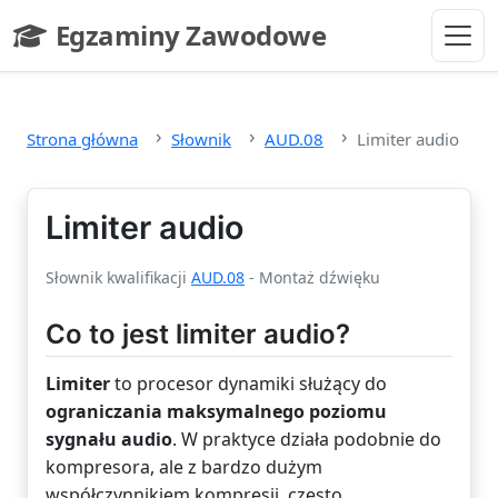
Przejdź do głównej treści
Egzaminy Zawodowe
- strona główna
Strona główna
Słownik
AUD.08
Limiter audio
Limiter audio
Słownik kwalifikacji
AUD.08
- Montaż dźwięku
Co to jest limiter audio?
Limiter
to procesor dynamiki służący do
ograniczania maksymalnego poziomu
sygnału audio
. W praktyce działa podobnie do
kompresora, ale z bardzo dużym
współczynnikiem kompresji, często