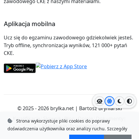
zawodowego CKE z naszymi materiałami.
Aplikacja mobilna
Ucz się do egzaminu zawodowego gdziekolwiek jesteś.
Tryb offline, synchronizacja wyników, 121 000+ pytań
CKE.
Jasny motyw
Ciemny
Wyso
© 2025 - 2026
brylka.net
|
Bartosz Bryniarski
Kwalifikacje
|
Słownik
|
Blog
|
Opinie
|
Dokumenty
|
Strona wykorzystuje pliki cookies do poprawy
Regulamin
|
Prywatność
doświadczenia użytkownika oraz analizy ruchu.
Szczegóły