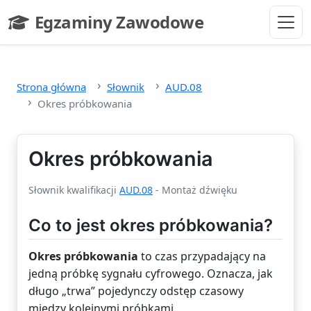
Przejdź do głównej treści
Egzaminy Zawodowe
- strona główna
Strona główna
Słownik
AUD.08
Okres próbkowania
Okres próbkowania
Słownik kwalifikacji
AUD.08
- Montaż dźwięku
Co to jest okres próbkowania?
Okres próbkowania
to czas przypadający na
jedną próbkę sygnału cyfrowego. Oznacza, jak
długo „trwa” pojedynczy odstęp czasowy
między kolejnymi próbkami.