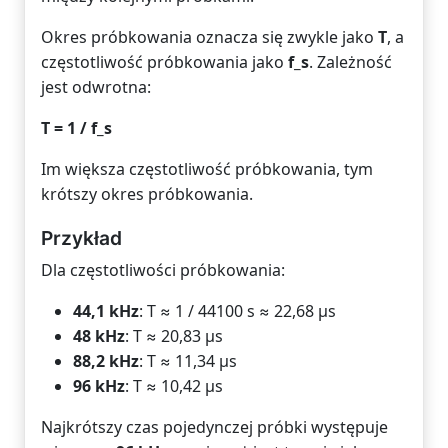
Okres próbkowania oznacza się zwykle jako
T
, a
częstotliwość próbkowania jako
f_s
. Zależność
jest odwrotna:
T = 1 / f_s
Im większa częstotliwość próbkowania, tym
krótszy okres próbkowania.
Przykład
Dla częstotliwości próbkowania:
44,1 kHz
: T ≈ 1 / 44100 s ≈ 22,68 µs
48 kHz
: T ≈ 20,83 µs
88,2 kHz
: T ≈ 11,34 µs
96 kHz
: T ≈ 10,42 µs
Najkrótszy czas pojedynczej próbki występuje