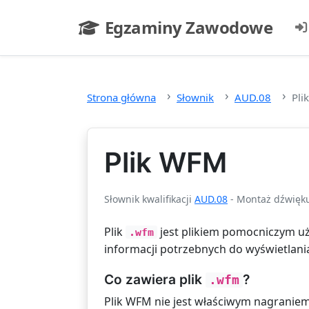
Przejdź do głównej treści
Egzaminy Zawodowe
- strona główna
Strona główna
Słownik
AUD.08
Pli
Plik WFM
Słownik kwalifikacji
AUD.08
- Montaż dźwięk
Plik
jest plikiem pomocniczym uż
.wfm
informacji potrzebnych do wyświetlania
Co zawiera plik
?
.wfm
Plik WFM nie jest właściwym nagraniem 