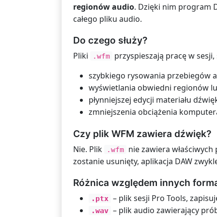
regionów audio
. Dzięki nim program 
całego pliku audio.
Do czego służy?
Pliki
przyspieszają pracę w sesji,
.wfm
szybkiego rysowania przebiegów a
wyświetlania obwiedni regionów lu
płynniejszej edycji materiału dźwi
zmniejszenia obciążenia komputera
Czy plik WFM zawiera dźwięk?
Nie. Plik
nie zawiera właściwych p
.wfm
zostanie usunięty, aplikacja DAW zwy
Różnica względem innych form
– plik sesji Pro Tools, zapisu
.ptx
– plik audio zawierający pró
.wav