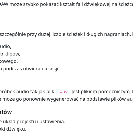
DAW może szybko pokazać kształt fali dźwiękowej na ścież
 szczególnie przy dużej liczbie ścieżek i długich nagraniach
udio,
b klipów,
ękowego,
 podczas otwierania sesji.
róbek audio tak jak plik
. Jest plikiem pomocniczym, 
.wav
kle może go ponownie wygenerować na podstawie plików au
atów
je układ projektu i ustawienia.
bki dźwięku.