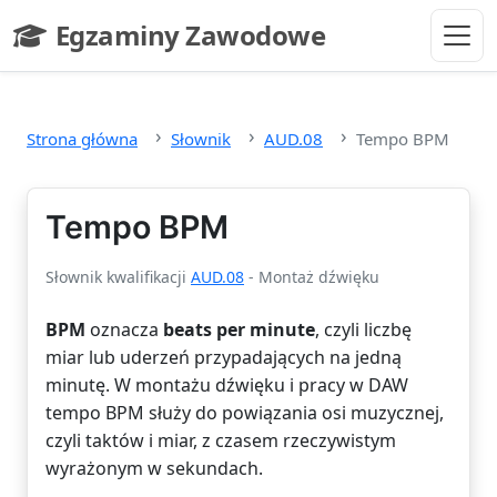
Przejdź do głównej treści
Egzaminy Zawodowe
- strona główna
Strona główna
Słownik
AUD.08
Tempo BPM
Tempo BPM
Słownik kwalifikacji
AUD.08
- Montaż dźwięku
BPM
oznacza
beats per minute
, czyli liczbę
miar lub uderzeń przypadających na jedną
minutę. W montażu dźwięku i pracy w DAW
tempo BPM służy do powiązania osi muzycznej,
czyli taktów i miar, z czasem rzeczywistym
wyrażonym w sekundach.