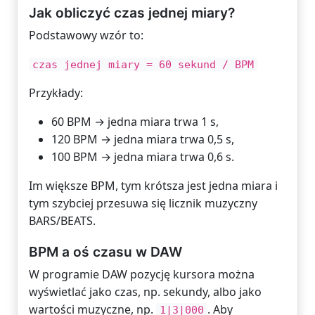
Jak obliczyć czas jednej miary?
Podstawowy wzór to:
czas jednej miary = 60 sekund / BPM
Przykłady:
60 BPM → jedna miara trwa 1 s,
120 BPM → jedna miara trwa 0,5 s,
100 BPM → jedna miara trwa 0,6 s.
Im większe BPM, tym krótsza jest jedna miara i
tym szybciej przesuwa się licznik muzyczny
BARS/BEATS.
BPM a oś czasu w DAW
W programie DAW pozycję kursora można
wyświetlać jako czas, np. sekundy, albo jako
wartości muzyczne, np.
. Aby
1|3|000