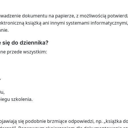
wadzenie dokumentu na papierze, z możliwością potwierdz
lektroniczną książką ani innymi systemami informatycznymi, 
nie.
 się do dziennika?
ne przede wszystkim:
,
łu,
iegu szkolenia.
ojawiają się podobnie brzmiące odpowiedzi, np. „książka 