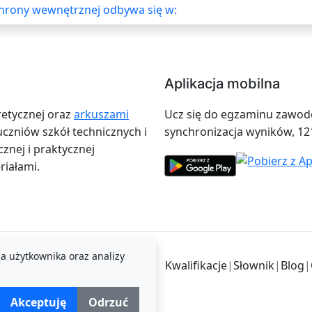
rony wewnętrznej odbywa się w:
Aplikacja mobilna
retycznej oraz
arkuszami
Ucz się do egzaminu zawodow
zniów szkół technicznych i
synchronizacja wyników, 12
znej i praktycznej
iałami.
a użytkownika oraz analizy
i
Kwalifikacje
|
Słownik
|
Blog
|
Akceptuję
Odrzuć