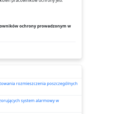
zkoleń pracowników ochrony jest
acowników ochrony prowadzonym w
towania rozmieszczenia poszczególnych
dzorujących system alarmowy w