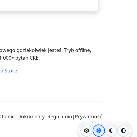
ego gdziekolwiek jesteś. Tryb offline,
1 000+ pytań CKE.
Opinie
|
Dokumenty
|
Regulamin
|
Prywatność
Jasny motyw
Ciemny mo
Wysok