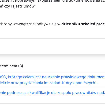
ik zdarzeń”. Poprawnym skojarzeniem dla dokumentowania s
zeń czy rejestr umów.
chrony wewnętrznej odbywa się w
dzienniku szkoleń pr
 terminem (3)
SO, którego celem jest nauczenie prawidłowego dokumen
cie oraz przydzielania im zadań. Który z poniższych...
enie podnoszące kwalifikacje dla zespołu pracowników na