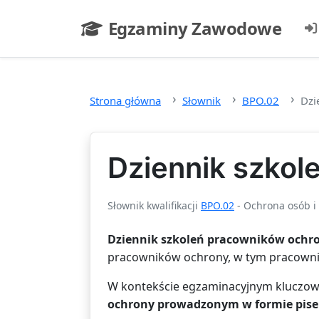
Przejdź do głównej treści
Egzaminy Zawodowe
- strona główna
Strona główna
Słownik
BPO.02
Dzi
Dziennik szkol
Słownik kwalifikacji
BPO.02
- Ochrona osób i
Dziennik szkoleń pracowników ochr
pracowników ochrony, w tym pracowni
W kontekście egzaminacyjnym kluczowa
ochrony prowadzonym w formie pis