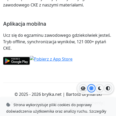
zawodowego CKE z naszymi materiałami.
Aplikacja mobilna
Ucz się do egzaminu zawodowego gdziekolwiek jesteś.
Tryb offline, synchronizacja wyników, 121 000+ pytań
CKE.
Jasny motyw
Ciemny
Wyso
© 2025 - 2026
brylka.net
|
Bartosz Bryniarski
Kwalifikacje
|
Słownik
|
Blog
|
Opinie
|
Dokumenty
|
Strona wykorzystuje pliki cookies do poprawy
Regulamin
|
Prywatność
doświadczenia użytkownika oraz analizy ruchu.
Szczegóły