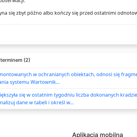
obserwacji.
zyna się zbyt późno albo kończy się przed ostatnimi odnot
 terminem (2)
ntowanych w ochranianych obiektach, odnosi się fragment 
łania systemu Wartownik...
szyła się w ostatnim tygodniu liczba dokonanych kradz
izuj dane w tabeli i określ w...
Aplikacja mobilna