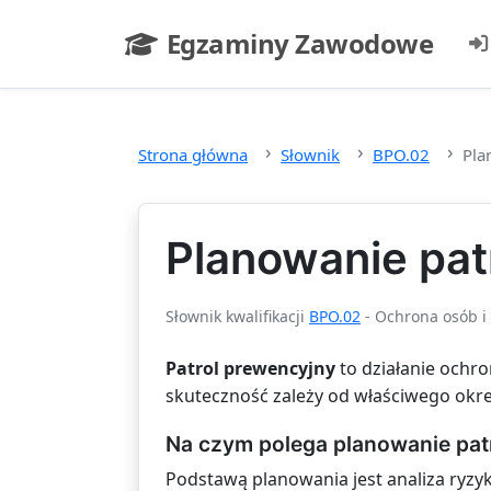
Przejdź do głównej treści
Egzaminy Zawodowe
- strona główna
Strona główna
Słownik
BPO.02
Pla
Planowanie pat
Słownik kwalifikacji
BPO.02
- Ochrona osób i
Patrol prewencyjny
to działanie ochr
skuteczność zależy od właściwego okre
Na czym polega planowanie pat
Podstawą planowania jest analiza ryzyk