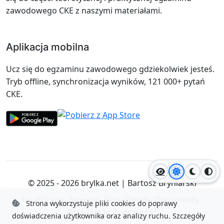
zawodowego CKE z naszymi materiałami.
Aplikacja mobilna
Ucz się do egzaminu zawodowego gdziekolwiek jesteś.
Tryb offline, synchronizacja wyników, 121 000+ pytań
CKE.
Jasny motyw
Ciemny
Wyso
© 2025 - 2026
brylka.net
|
Bartosz Bryniarski
Kwalifikacje
|
Słownik
|
Blog
|
Opinie
|
Dokumenty
|
Strona wykorzystuje pliki cookies do poprawy
Regulamin
|
Prywatność
doświadczenia użytkownika oraz analizy ruchu.
Szczegóły