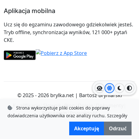
Aplikacja mobilna
Ucz się do egzaminu zawodowego gdziekolwiek jesteś.
Tryb offline, synchronizacja wyników, 121 000+ pytań
CKE.
Jasny motyw
Ciemny
Wyso
© 2025 - 2026
brylka.net
|
Bartosz Bryniarski
Kwalifikacje
|
Słownik
|
Blog
|
Opinie
|
Dokumenty
|
Strona wykorzystuje pliki cookies do poprawy
Regulamin
|
Prywatność
doświadczenia użytkownika oraz analizy ruchu.
Szczegóły
Akceptuję
Odrzuć