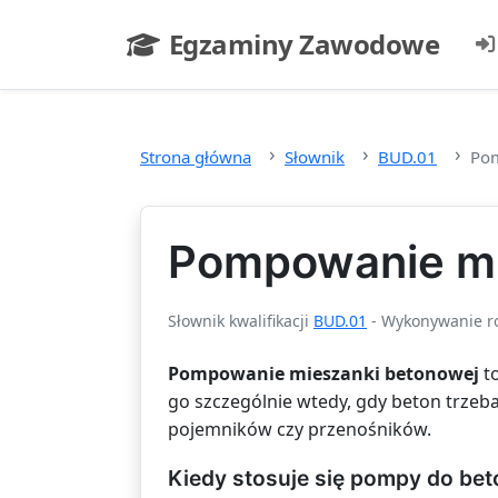
Przejdź do głównej treści
Egzaminy Zawodowe
- strona główna
Strona główna
Słownik
BUD.01
Pom
Pompowanie mi
Słownik kwalifikacji
BUD.01
- Wykonywanie rob
Pompowanie mieszanki betonowej
to
go szczególnie wtedy, gdy beton trzeb
pojemników czy przenośników.
Kiedy stosuje się pompy do be