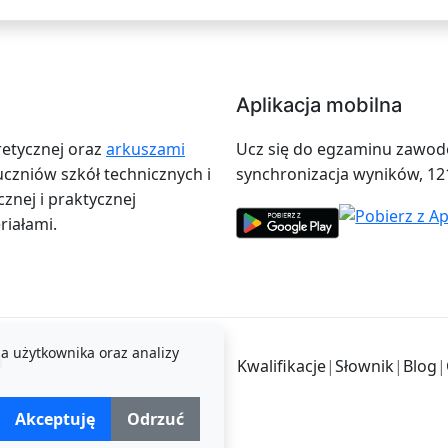
Aplikacja mobilna
retycznej oraz
arkuszami
Ucz się do egzaminu zawodow
zniów szkół technicznych i
synchronizacja wyników, 12
znej i praktycznej
iałami.
a użytkownika oraz analizy
i
Kwalifikacje
|
Słownik
|
Blog
|
Akceptuję
Odrzuć