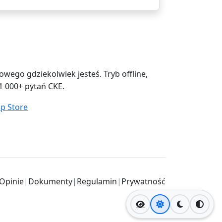
ego gdziekolwiek jesteś. Tryb offline,
1 000+ pytań CKE.
Opinie
|
Dokumenty
|
Regulamin
|
Prywatność
Jasny motyw
Ciemny mo
Wysok