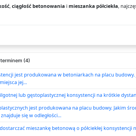
kość
,
ciągłość betonowania
i
mieszanka półciekła
, najcz
 terminem (4)
stencji jest produkowana w betoniarkach na placu budowy.
ejsca jej...
lgotnej lub gęstoplastycznej konsystencji na krótkie dyst
lastycznych jest produkowana na placu budowy. Jakim śro
znajduje się w odległości...
dostarczać mieszankę betonową o półciekłej konsystencji 