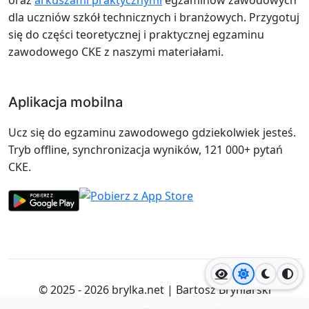
dla uczniów szkół technicznych i branżowych. Przygotuj
się do części teoretycznej i praktycznej egzaminu
zawodowego CKE z naszymi materiałami.
Aplikacja mobilna
Ucz się do egzaminu zawodowego gdziekolwiek jesteś.
Tryb offline, synchronizacja wyników, 121 000+ pytań
CKE.
Jasny motyw
Ciemny
Wyso
© 2025 - 2026
brylka.net
|
Bartosz Bryniarski