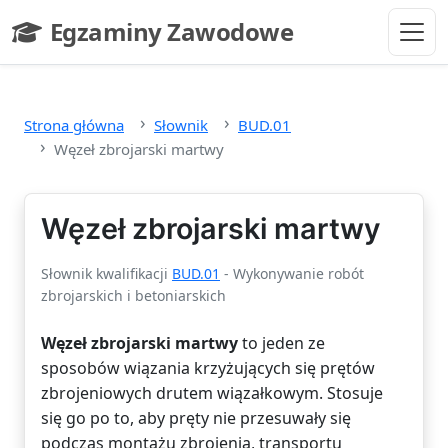
Przejdź do głównej treści
Egzaminy Zawodowe
- strona główna
Strona główna
Słownik
BUD.01
Węzeł zbrojarski martwy
Węzeł zbrojarski martwy
Słownik kwalifikacji
BUD.01
- Wykonywanie robót
zbrojarskich i betoniarskich
Węzeł zbrojarski martwy
to jeden ze
sposobów wiązania krzyżujących się prętów
zbrojeniowych drutem wiązałkowym. Stosuje
się go po to, aby pręty nie przesuwały się
podczas montażu zbrojenia, transportu