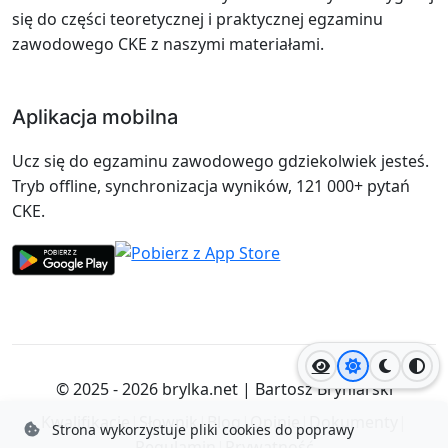
się do części teoretycznej i praktycznej egzaminu
zawodowego CKE z naszymi materiałami.
Aplikacja mobilna
Ucz się do egzaminu zawodowego gdziekolwiek jesteś.
Tryb offline, synchronizacja wyników, 121 000+ pytań
CKE.
Jasny motyw
Ciemny
Wyso
© 2025 - 2026
brylka.net
|
Bartosz Bryniarski
Kwalifikacje
|
Słownik
|
Blog
|
Opinie
|
Dokumenty
|
Strona wykorzystuje pliki cookies do poprawy
Regulamin
|
Prywatność