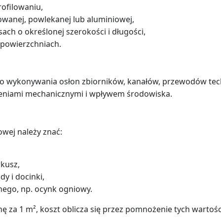
ofilowaniu,
wanej, powlekanej lub aluminiowej,
ach o określonej szerokości i długości,
 powierzchniach.
o wykonywania osłon zbiorników, kanałów, przewodów tec
eniami mechanicznymi i wpływem środowiska.
wej należy znać:
rkusz,
y i docinki,
nego, np. ocynk ogniowy.
nę za 1 m², koszt oblicza się przez pomnożenie tych wartości