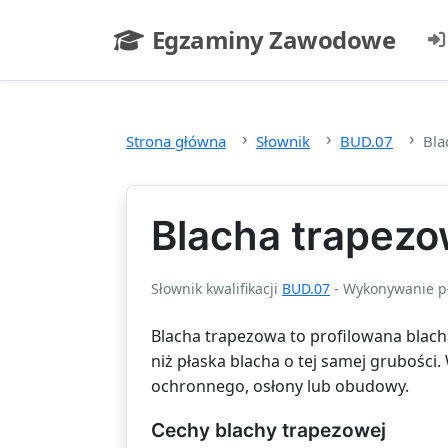
Przejdź do głównej treści
Egzaminy Zawodowe
- strona główna
Strona główna
Słownik
BUD.07
Bla
Blacha trapez
Słownik kwalifikacji
BUD.07
- Wykonywanie pł
Blacha trapezowa to profilowana blacha
niż płaska blacha o tej samej grubośc
ochronnego, osłony lub obudowy.
Cechy blachy trapezowej