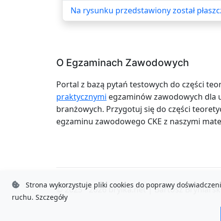
Na rysunku przedstawiony został płasz
O Egzaminach Zawodowych
Portal z bazą pytań testowych do części teo
praktycznymi
egzaminów zawodowych dla uc
branżowych. Przygotuj się do części teoretyc
egzaminu zawodowego CKE z naszymi mater
Strona wykorzystuje pliki cookies do poprawy doświadczeni
© 2025 - 2026
brylka.net
|
Bartosz Bryniarsk
ruchu.
Szczegóły