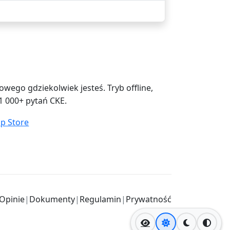
ego gdziekolwiek jesteś. Tryb offline,
1 000+ pytań CKE.
Opinie
|
Dokumenty
|
Regulamin
|
Prywatność
Jasny motyw
Ciemny mo
Wysok