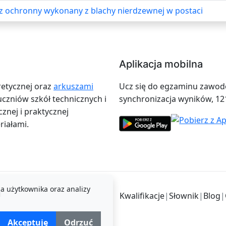
cz ochronny wykonany z blachy nierdzewnej w postaci
Aplikacja mobilna
retycznej oraz
arkuszami
Ucz się do egzaminu zawodow
zniów szkół technicznych i
synchronizacja wyników, 12
znej i praktycznej
iałami.
a użytkownika oraz analizy
i
Kwalifikacje
|
Słownik
|
Blog
|
Akceptuję
Odrzuć