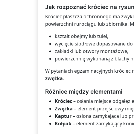
Jak rozpoznać króciec na rysu
Króciec płaszcza ochronnego ma zwykl
powierzchni rurociągu lub zbiornika. 
kształt obejmy lub tulei,
wycięcie siodłowe dopasowane do 
zakładki lub otwory montażowe,
powierzchnię wykonaną z blachy n
W pytaniach egzaminacyjnych króciec 
zwężka
.
Różnice między elementami
Króciec
– osłania miejsce odgałęzie
Zwężka
– element przejściowy mię
Kaptur
– osłona zamykająca lub pr
Kołpak
– element zamykający koniec