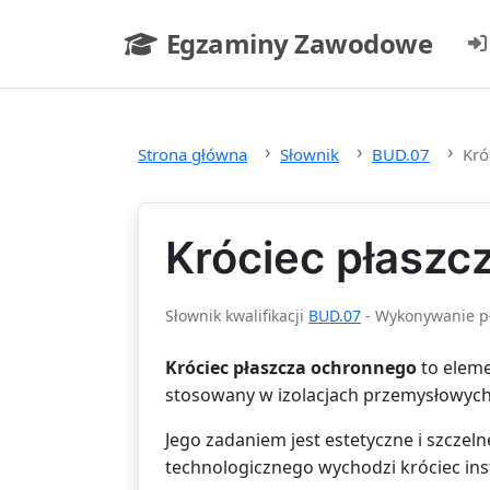
Przejdź do głównej treści
Egzaminy Zawodowe
- strona główna
Strona główna
Słownik
BUD.07
Kró
Króciec płaszc
Słownik kwalifikacji
BUD.07
- Wykonywanie pł
Króciec płaszcza ochronnego
to eleme
stosowany w izolacjach przemysłowych 
Jego zadaniem jest estetyczne i szczeln
technologicznego wychodzi króciec inst