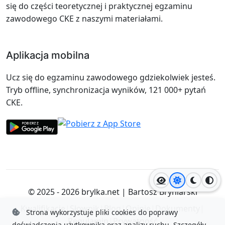
się do części teoretycznej i praktycznej egzaminu
zawodowego CKE z naszymi materiałami.
Aplikacja mobilna
Ucz się do egzaminu zawodowego gdziekolwiek jesteś.
Tryb offline, synchronizacja wyników, 121 000+ pytań
CKE.
Jasny motyw
Ciemny
Wyso
© 2025 - 2026
brylka.net
|
Bartosz Bryniarski
Kwalifikacje
|
Słownik
|
Blog
|
Opinie
|
Dokumenty
|
Strona wykorzystuje pliki cookies do poprawy
Regulamin
|
Prywatność
doświadczenia użytkownika oraz analizy ruchu.
Szczegóły