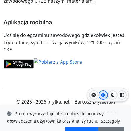
zawodowego CKE z naszymi materiałami.
Aplikacja mobilna
Ucz się do egzaminu zawodowego gdziekolwiek jesteś.
Tryb offline, synchronizacja wyników, 121 000+ pytań
CKE.
Jasny motyw
Ciemny
Wyso
© 2025 - 2026
brylka.net
|
Bartosz Bryniarski
Kwalifikacje
|
Słownik
|
Blog
|
Opinie
|
Dokumenty
|
Strona wykorzystuje pliki cookies do poprawy
Regulamin
|
Prywatność
doświadczenia użytkownika oraz analizy ruchu.
Szczegóły