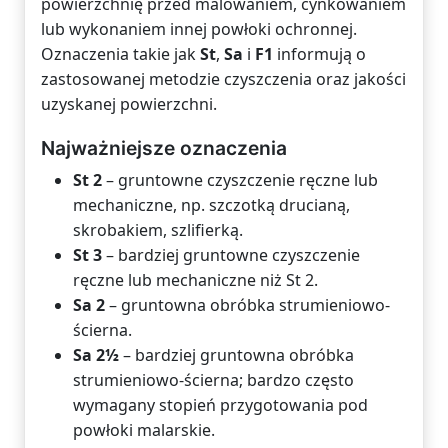
powierzchnię przed malowaniem, cynkowaniem
lub wykonaniem innej powłoki ochronnej.
Oznaczenia takie jak
St
,
Sa
i
F1
informują o
zastosowanej metodzie czyszczenia oraz jakości
uzyskanej powierzchni.
Najważniejsze oznaczenia
St 2
– gruntowne czyszczenie ręczne lub
mechaniczne, np. szczotką drucianą,
skrobakiem, szlifierką.
St 3
– bardziej gruntowne czyszczenie
ręczne lub mechaniczne niż St 2.
Sa 2
– gruntowna obróbka strumieniowo-
ścierna.
Sa 2½
– bardziej gruntowna obróbka
strumieniowo-ścierna; bardzo często
wymagany stopień przygotowania pod
powłoki malarskie.