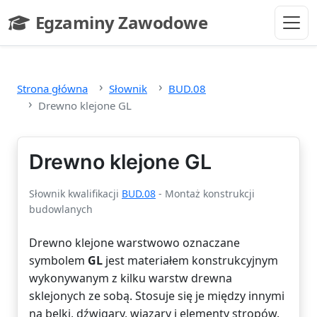
Przejdź do głównej treści
Egzaminy Zawodowe
- strona główna
Strona główna
Słownik
BUD.08
Drewno klejone GL
Drewno klejone GL
Słownik kwalifikacji
BUD.08
- Montaż konstrukcji
budowlanych
Drewno klejone warstwowo oznaczane
symbolem
GL
jest materiałem konstrukcyjnym
wykonywanym z kilku warstw drewna
sklejonych ze sobą. Stosuje się je między innymi
na belki, dźwigary, wiązary i elementy stropów.