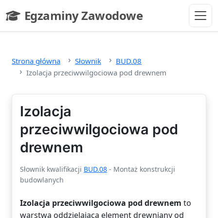
Przejdź do głównej treści
Egzaminy Zawodowe
- strona główna
Strona główna
Słownik
BUD.08
Izolacja przeciwwilgociowa pod drewnem
Izolacja
przeciwwilgociowa pod
drewnem
Słownik kwalifikacji
BUD.08
- Montaż konstrukcji
budowlanych
Izolacja przeciwwilgociowa pod drewnem
to
warstwa oddzielająca element drewniany od