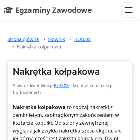
Przejdź do głównej treści
Egzaminy Zawodowe
- strona główna
Strona główna
Słownik
BUD.08
Nakrętka kołpakowa
Nakrętka kołpakowa
Słownik kwalifikacji
BUD.08
- Montaż konstrukcji
budowlanych
Nakrętka kołpakowa
to rodzaj nakrętki z
zamkniętym, zaokrąglonym zakończeniem w
kształcie kopułki. Od strony zewnętrznej
wygląda jak zwykła nakrętka sześciokątna, ale
jej górna część jest zakryta kołpakiem. Gwint