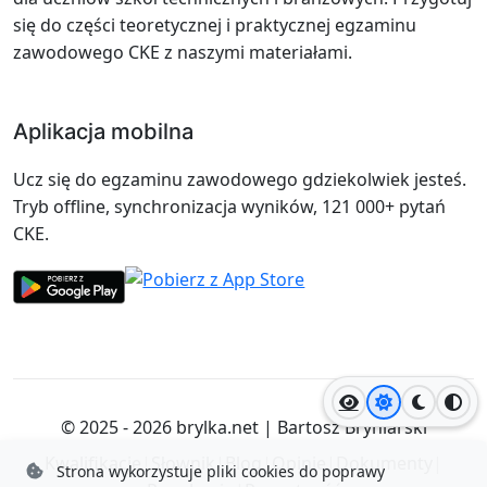
się do części teoretycznej i praktycznej egzaminu
zawodowego CKE z naszymi materiałami.
Aplikacja mobilna
Ucz się do egzaminu zawodowego gdziekolwiek jesteś.
Tryb offline, synchronizacja wyników, 121 000+ pytań
CKE.
Jasny motyw
Ciemny
Wyso
© 2025 - 2026
brylka.net
|
Bartosz Bryniarski
Kwalifikacje
|
Słownik
|
Blog
|
Opinie
|
Dokumenty
|
Strona wykorzystuje pliki cookies do poprawy