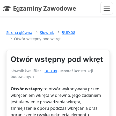
Przejdź do głównej treści
Egzaminy Zawodowe
- strona główna
Strona główna
Słownik
BUD.08
Otwór wstępny pod wkręt
Otwór wstępny pod wkręt
Słownik kwalifikacji
BUD.08
- Montaż konstrukcji
budowlanych
Otwór wstępny
to otwór wykonywany przed
wkręceniem wkręta w drewno. Jego zadaniem
jest ułatwienie prowadzenia wkręta,
zmniejszenie oporu podczas wkręcania oraz
ograniczenie ryzyka pęknięcia elementu