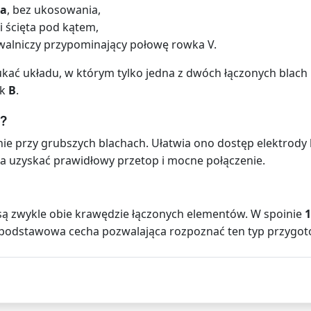
ta
, bez ukosowania,
li ścięta pod kątem,
walniczy przypominający połowę rowka V.
kać układu, w którym tylko jedna z dwóch łączonych bla
ek
B
.
?
ie przy grubszych blachach. Ułatwia ono dostęp elektrody 
a uzyskać prawidłowy przetop i mocne połączenie.
 zwykle obie krawędzie łączonych elementów. W spoinie
1
o podstawowa cecha pozwalająca rozpoznać ten typ przygo