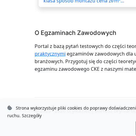
klasa sposób montażu cena zł/m²...
O Egzaminach Zawodowych
Portal z bazą pytań testowych do części teo
praktycznymi
egzaminów zawodowych dla uc
branżowych. Przygotuj się do części teoretyc
egzaminu zawodowego CKE z naszymi mater
Strona wykorzystuje pliki cookies do poprawy doświadczeni
© 2025 - 2026
brylka.net
|
Bartosz Bryniarsk
ruchu.
Szczegóły