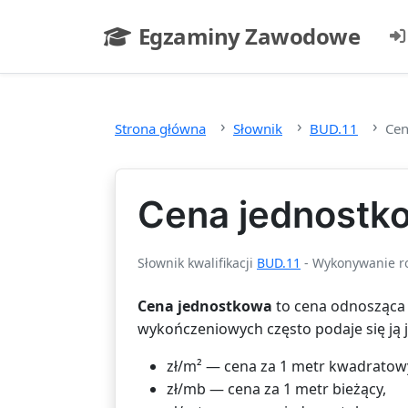
Przejdź do głównej treści
Egzaminy Zawodowe
- strona główna
Strona główna
Słownik
BUD.11
Cen
Cena jednostk
Słownik kwalifikacji
BUD.11
- Wykonywanie r
Cena jednostkowa
to cena odnosząca 
wykończeniowych często podaje się ją 
zł/m² — cena za 1 metr kwadratow
zł/mb — cena za 1 metr bieżący,