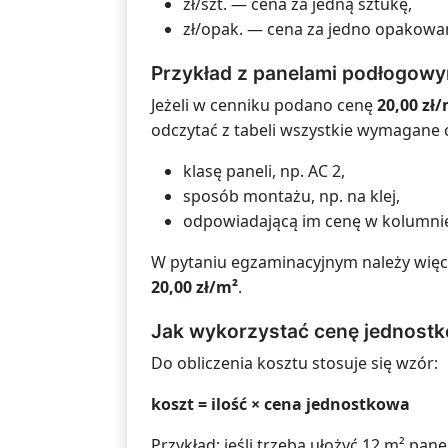
zł/szt. — cena za jedną sztukę,
zł/opak. — cena za jedno opakowan
Przykład z panelami podłogowy
Jeżeli w cenniku podano cenę
20,00 zł
odczytać z tabeli wszystkie wymagane c
klasę paneli, np. AC 2,
sposób montażu, np. na klej,
odpowiadającą im cenę w kolumnie
W pytaniu egzaminacyjnym należy więc 
20,00 zł/m²
.
Jak wykorzystać cenę jednost
Do obliczenia kosztu stosuje się wzór:
koszt = ilość × cena jednostkowa
Przykład: jeśli trzeba ułożyć 12 m² panel