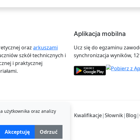
Aplikacja mobilna
retycznej oraz
arkuszami
Ucz się do egzaminu zawodow
zniów szkół technicznych i
synchronizacja wyników, 12
znej i praktycznej
iałami.
a użytkownika oraz analizy
i
Kwalifikacje
|
Słownik
|
Blog
|
Akceptuję
Odrzuć