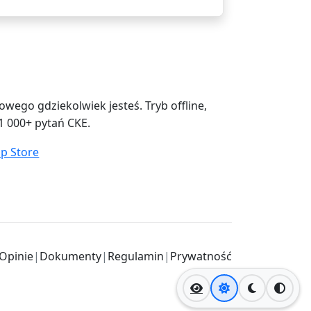
ego gdziekolwiek jesteś. Tryb offline,
1 000+ pytań CKE.
Opinie
|
Dokumenty
|
Regulamin
|
Prywatność
Jasny motyw
Ciemny mo
Wysok