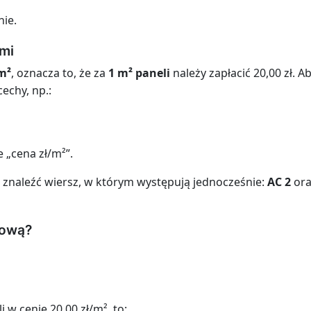
ie.
mi
/m²
, oznacza to, że za
1 m² paneli
należy zapłacić 20,00 zł. A
echy, np.:
 „cena zł/m²”.
znaleźć wiersz, w którym występują jednocześnie:
AC 2
or
kową?
i w cenie 20,00 zł/m², to: