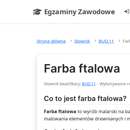
Przejdź do głównej treści
Egzaminy Zawodowe
- strona główna
Strona główna
Słownik
BUD.11
Far
Farba ftalowa
Słownik kwalifikacji
BUD.11
- Wykonywanie r
Co to jest farba ftalowa?
Farba ftalowa
to wyrób malarski na baz
malowania elementów drewnianych i met