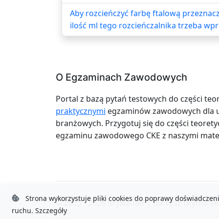
Aby rozcieńczyć farbę ftalową przezna
ilość ml tego rozcieńczalnika trzeba wpro
O Egzaminach Zawodowych
Portal z bazą pytań testowych do części teo
praktycznymi
egzaminów zawodowych dla uc
branżowych. Przygotuj się do części teoretyc
egzaminu zawodowego CKE z naszymi mater
Strona wykorzystuje pliki cookies do poprawy doświadczeni
© 2025 - 2026
brylka.net
|
Bartosz Bryniarsk
ruchu.
Szczegóły