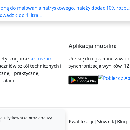
czoną do malowania natryskowego, należy dodać 10% rozpus
wadzić do 1 litra...
Aplikacja mobilna
retycznej oraz
arkuszami
Ucz się do egzaminu zawodow
zniów szkół technicznych i
synchronizacja wyników, 12
znej i praktycznej
iałami.
a użytkownika oraz analizy
i
Kwalifikacje
|
Słownik
|
Blog
|