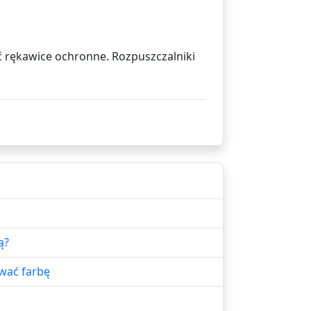
ć rękawice ochronne. Rozpuszczalniki
ą?
wać farbę