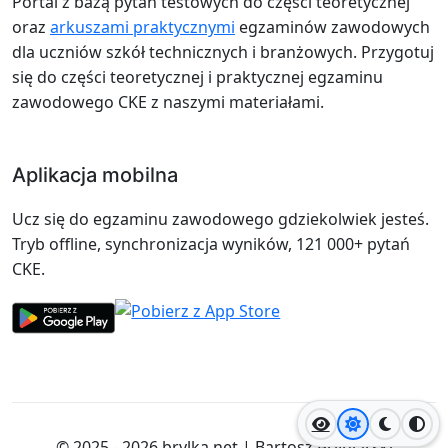
Portal z bazą pytań testowych do części teoretycznej
oraz
arkuszami praktycznymi
egzaminów zawodowych
dla uczniów szkół technicznych i branżowych. Przygotuj
się do części teoretycznej i praktycznej egzaminu
zawodowego CKE z naszymi materiałami.
Aplikacja mobilna
Ucz się do egzaminu zawodowego gdziekolwiek jesteś.
Tryb offline, synchronizacja wyników, 121 000+ pytań
CKE.
Jasny motyw
Ciemny
Wyso
© 2025 - 2026
brylka.net
|
Bartosz Bryniarski