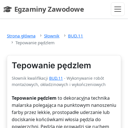
Przejdź do głównej treści
Egzaminy Zawodowe
- strona główna
Strona główna
Słownik
BUD.11
Tepowanie pędzlem
Tepowanie pędzlem
Słownik kwalifikacji
BUD.11
- Wykonywanie robót
montażowych, okładzinowych i wykończeniowych
Tepowanie pędzlem
to dekoracyjna technika
malarska polegająca na punktowym nanoszeniu
farby przez lekkie, prostopadłe uderzanie lub
dociskanie końcówkami włosia pędzla do
powierzchni. Pędzla nie prowadzi się ruchem